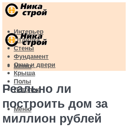
Интерьер
Отделка
Стены
Фундамент
Окна и двери
Меню
Крыша
Полы
Реально ли
Потолок
построить дом за
Меню
миллион рублей