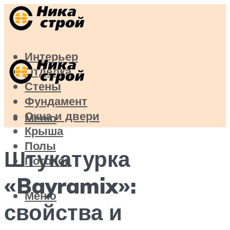
Интерьер
Отделка
Стены
Фундамент
Окна и двери
Меню
Крыша
Полы
Штукатурка
Потолок
«Bayramix»:
Меню
свойства и