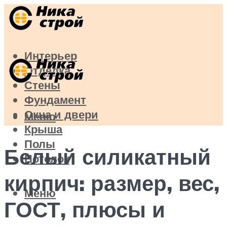
Интерьер
Отделка
Стены
Фундамент
Окна и двери
Меню
Крыша
Полы
Белый силикатный
Потолок
кирпич: размер, вес,
Меню
ГОСТ, плюсы и