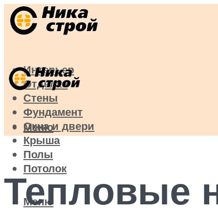
Интерьер
Отделка
Стены
Фундамент
Окна и двери
Меню
Крыша
Полы
Потолок
Тепловые 
Меню