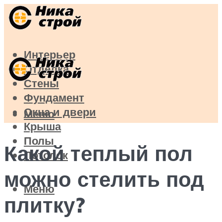
Интерьер
Отделка
Стены
Фундамент
Окна и двери
Меню
Крыша
Полы
Какой теплый пол
Потолок
можно стелить под
Меню
плитку?