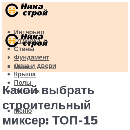
Интерьер
Отделка
Стены
Фундамент
Окна и двери
Меню
Крыша
Полы
Какой выбрать
Потолок
строительный
Меню
миксер: ТОП-15