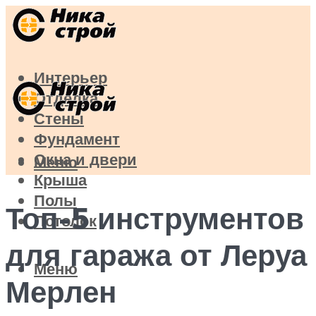
Интерьер
Отделка
Стены
Фундамент
Окна и двери
Меню
Крыша
Полы
Топ-5 инструментов
Потолок
для гаража от Леруа
Меню
Мерлен