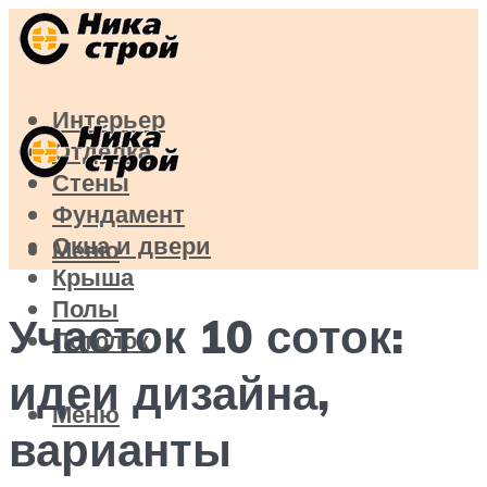
Интерьер
Отделка
Стены
Фундамент
Окна и двери
Меню
Крыша
Полы
Участок 10 соток:
Потолок
идеи дизайна,
Меню
варианты