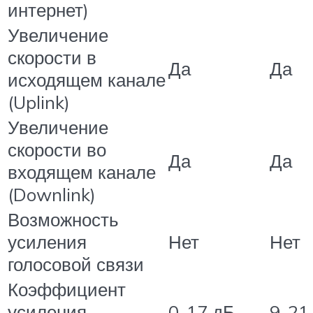
интернет)
Увеличение
скорости в
Да
Да
исходящем канале
(Uplink)
Увеличение
скорости во
Да
Да
входящем канале
(Downlink)
Возможность
усиления
Нет
Нет
голосовой связи
Коэффициент
усиления
0-17 дБ
9-21