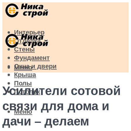
Интерьер
Отделка
Стены
Фундамент
Окна и двери
Меню
Крыша
Полы
Усилители сотовой
Потолок
связи для дома и
Меню
дачи – делаем