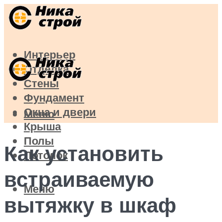
Интерьер
Отделка
Стены
Фундамент
Окна и двери
Меню
Крыша
Полы
Как установить
Потолок
встраиваемую
Меню
вытяжку в шкаф