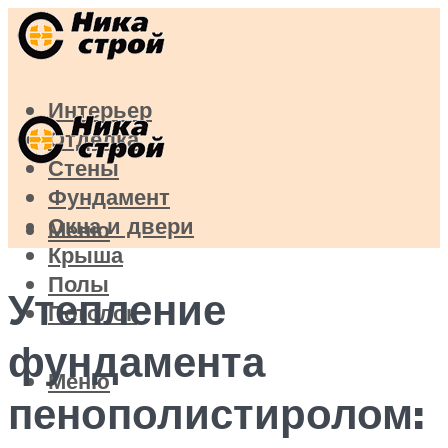
Интерьер
Отделка
Стены
Фундамент
Окна и двери
Меню
Крыша
Полы
Утепление
Потолок
фундамента
Меню
пенополистиролом: