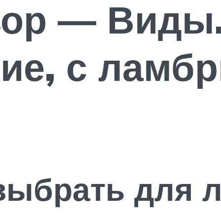
зор — Виды
ие, с ламбр
выбрать для 