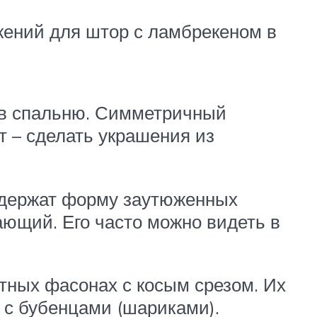
жений для штор с ламбрекеном в
 в спальню. Симметричный
т – сделать украшения из
о держат форму заутюженных
ающий. Его часто можно видеть в
тных фасонах с косым срезом. Их
й с бубенцами (шариками).