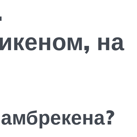
.
икеном, на
ламбрекена?