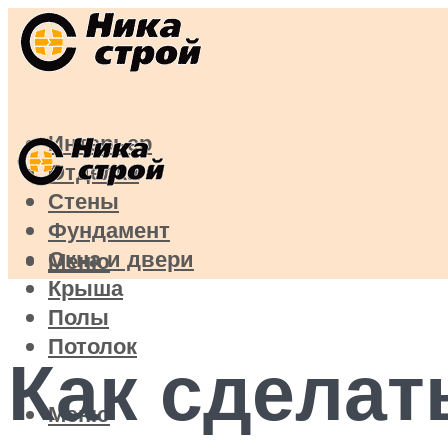
Интерьер
Отделка
Стены
Фундамент
Окна и двери
Меню
Крыша
Полы
Потолок
Как сделат
Меню