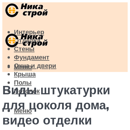
Интерьер
Отделка
Стены
Фундамент
Окна и двери
Меню
Крыша
Полы
Виды штукатурки
Потолок
для цоколя дома,
Меню
видео отделки