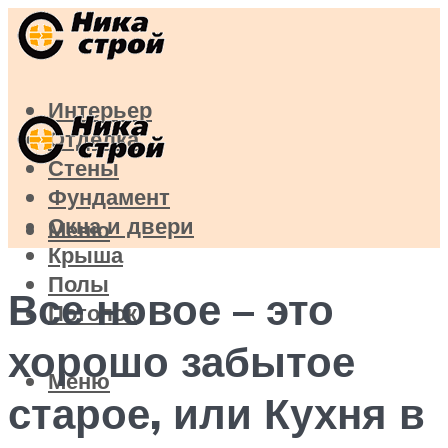
Интерьер
Отделка
Стены
Фундамент
Окна и двери
Меню
Крыша
Полы
Все новое – это
Потолок
хорошо забытое
Меню
старое, или Кухня в