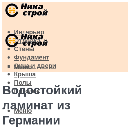
Интерьер
Отделка
Стены
Фундамент
Окна и двери
Меню
Крыша
Полы
Водостойкий
Потолок
ламинат из
Меню
Германии