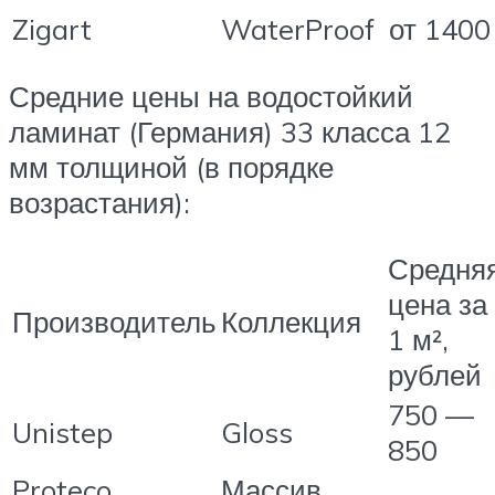
Zigart
WaterProof
от 1400
Средние цены на водостойкий
ламинат (Германия) 33 класса 12
мм толщиной (в порядке
возрастания):
Средня
цена за
Производитель
Коллекция
1 м²,
рублей
750 —
Unistep
Gloss
850
Proteco
Массив