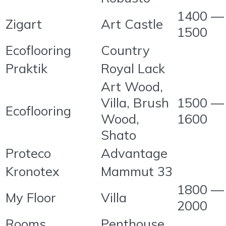
1400 —
Zigart
Art Castle
1500
Ecoflooring
Country
Praktik
Royal Lack
Art Wood,
Villa, Brush
1500 —
Ecoflooring
Wood,
1600
Shato
Proteco
Advantage
Kronotex
Mammut 33
1800 —
My Floor
Villa
2000
Rooms
Penthouse