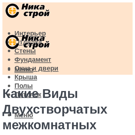
Интерьер
Отделка
Стены
Фундамент
Окна и двери
Меню
Крыша
Полы
Какие Виды
Потолок
Двухстворчатых
Меню
межкомнатных