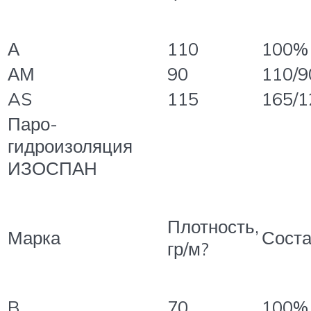
А
110
100%
АМ
90
110/9
AS
115
165/1
Паро-
гидроизоляция
ИЗОСПАН
Плотность,
Марка
Сост
гр/м?
B
70
100%