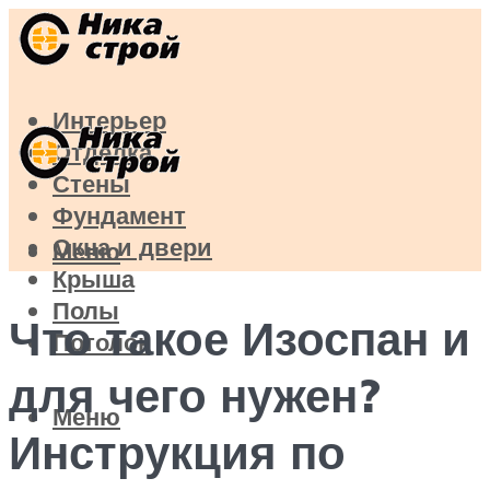
Интерьер
Отделка
Стены
Фундамент
Окна и двери
Меню
Крыша
Полы
Что такое Изоспан и
Потолок
для чего нужен?
Меню
Инструкция по