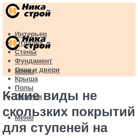
Интерьер
Отделка
Стены
Фундамент
Окна и двери
Меню
Крыша
Полы
Какие виды не
Потолок
скользких покрытий
Меню
для ступеней на