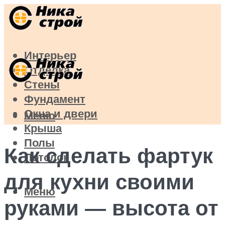
Интерьер
Отделка
Стены
Фундамент
Окна и двери
Меню
Крыша
Полы
Как сделать фартук
Потолок
для кухни своими
Меню
руками — высота от