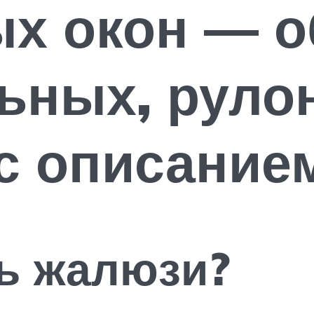
х окон — о
ьных, руло
с описание
ь жалюзи?