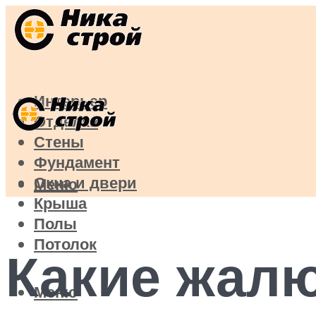
Интерьер
Отделка
Стены
Фундамент
Окна и двери
Меню
Крыша
Полы
Потолок
Какие жал
Меню