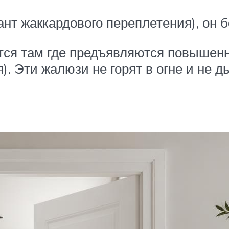
ант жаккардового переплетения), он б
тся там где предъявляются повышен
). Эти жалюзи не горят в огне и не д