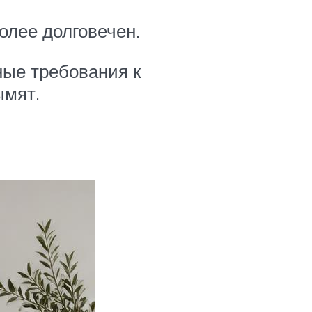
олее долговечен.
ные требования к
ымят.