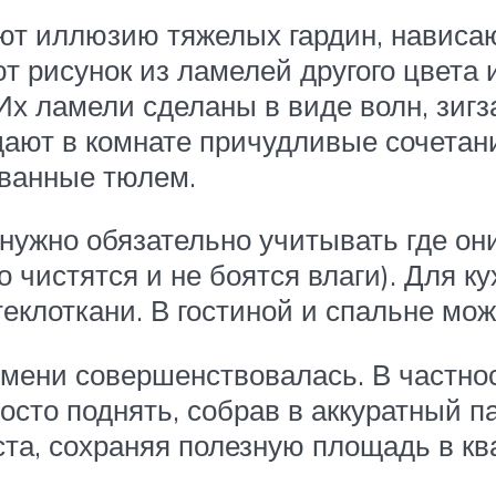
т иллюзию тяжелых гардин, нависаю
т рисунок из ламелей другого цвета 
 ламели сделаны в виде волн, зигзаг
дают в комнате причудливые сочетани
ванные тюлем.
ужно обязательно учитывать где они
 чистятся и не боятся влаги). Для к
еклоткани. В гостиной и спальне мо
мени совершенствовалась. В частно
осто поднять, собрав в аккуратный п
ста, сохраняя полезную площадь в к