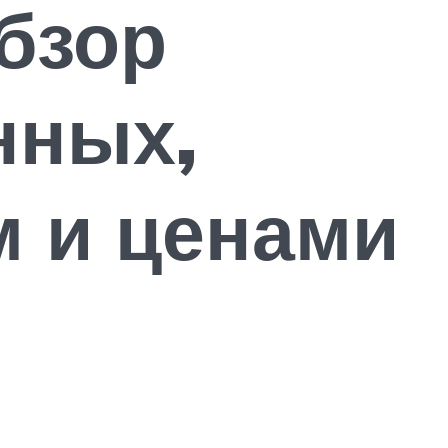
бзор
нных,
м и ценами