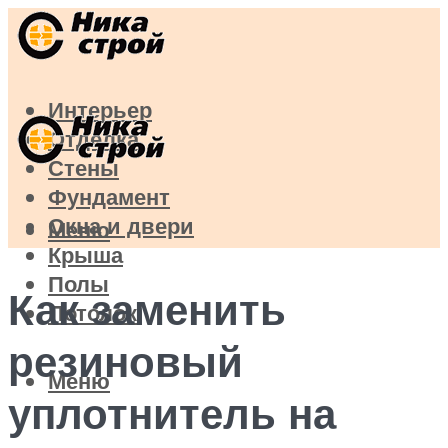
Интерьер
Отделка
Стены
Фундамент
Окна и двери
Меню
Крыша
Полы
Как заменить
Потолок
резиновый
Меню
уплотнитель на