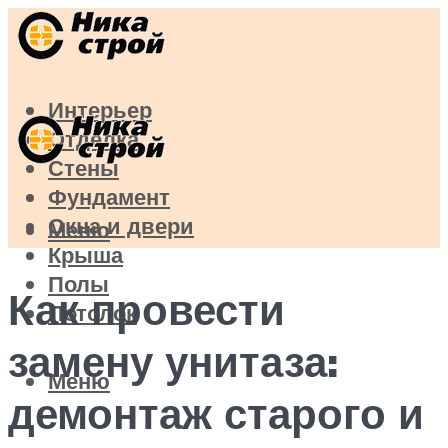
Интерьер
Отделка
Стены
Фундамент
Окна и двери
Меню
Крыша
Полы
Как провести
Потолок
замену унитаза:
Меню
демонтаж старого и