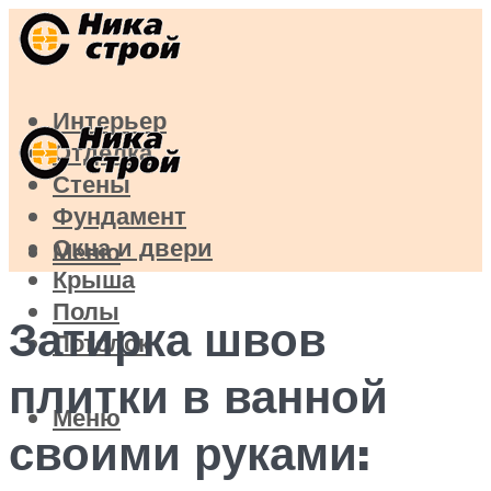
Интерьер
Отделка
Стены
Фундамент
Окна и двери
Меню
Крыша
Полы
Затирка швов
Потолок
плитки в ванной
Меню
своими руками: