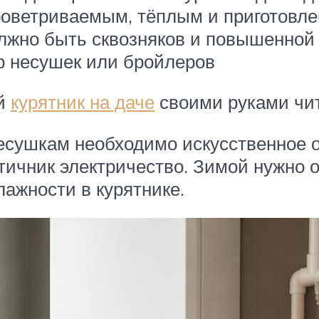
роветриваемым, тёплым и приготовле
олжно быть сквозняков и повышенной
р несушек или бройлеров
ой
курятник на даче
своими руками чит
несушкам необходимо искусственное о
тичник электричество. Зимой нужно 
ажности в курятнике.