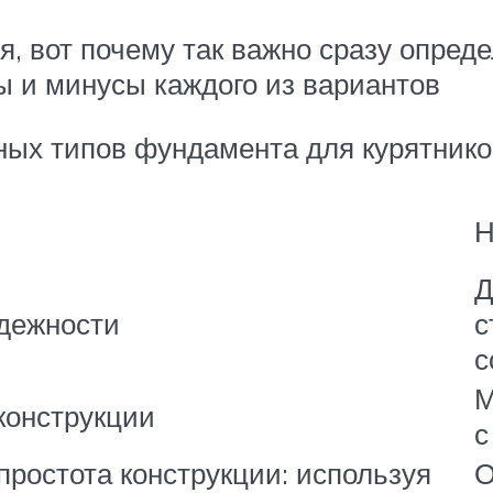
, вот почему так важно сразу опреде
ы и минусы каждого из вариантов
ных типов фундамента для курятнико
Н
Д
адежности
с
с
М
конструкции
с
простота конструкции: используя
О