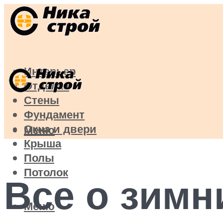
Интерьер
Отделка
Стены
Фундамент
Окна и двери
Меню
Крыша
Полы
Потолок
Все о зимн
Меню