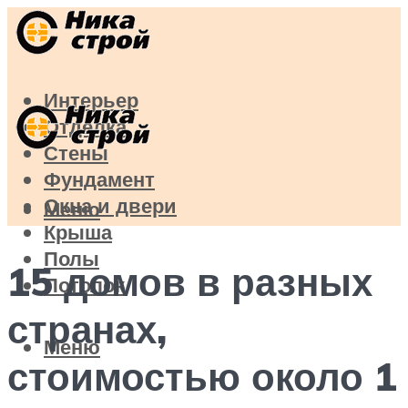
Интерьер
Отделка
Стены
Фундамент
Окна и двери
Меню
Крыша
Полы
15 домов в разных
Потолок
странах,
Меню
стоимостью около 1