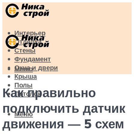
Интерьер
Отделка
Стены
Фундамент
Окна и двери
Меню
Крыша
Полы
Как правильно
Потолок
подключить датчик
Меню
движения — 5 схем