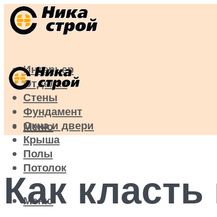
Интерьер
Отделка
Стены
Фундамент
Окна и двери
Меню
Крыша
Полы
Потолок
Как класть
Меню