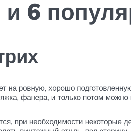
 и 6 попул
трих
т на ровную, хорошо подготовленную 
тяжка, фанера, и только потом можно
тся, при необходимости некоторые д
здать винтажный стиль, под старину,