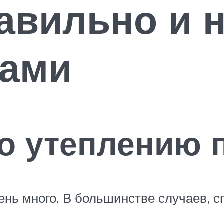
авильно и 
ками
о утеплению 
ень много. В большинстве случаев, с