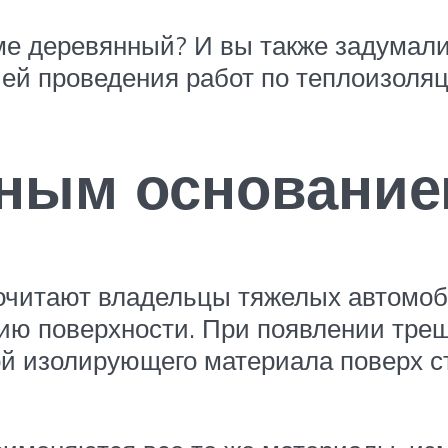
доме деревянный? И вы также задумал
ией проведения работ по теплоизоляц
нным основани
очитают владельцы тяжелых автомоб
ию поверхности. При появлении тре
 изолирующего материала поверх ст