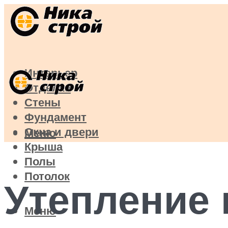
Интерьер
Отделка
Стены
Фундамент
Окна и двери
Меню
Крыша
Полы
Потолок
Утепление 
Меню