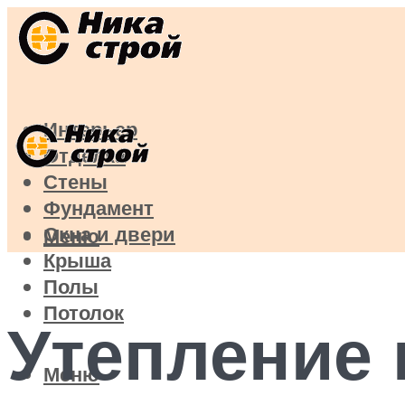
Интерьер
Отделка
Стены
Фундамент
Окна и двери
Меню
Крыша
Полы
Потолок
Утепление
Меню