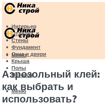
Интерьер
Отделка
Стены
Фундамент
Окна и двери
Меню
Крыша
Полы
Аэрозольный клей:
Потолок
как выбрать и
Меню
использовать?