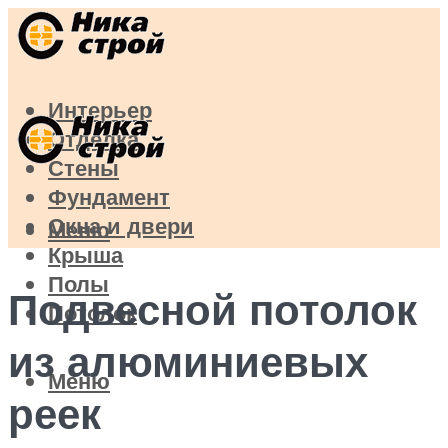
Интерьер
Отделка
Стены
Фундамент
Окна и двери
Меню
Крыша
Полы
Подвесной потолок
Потолок
из алюминиевых
Меню
реек