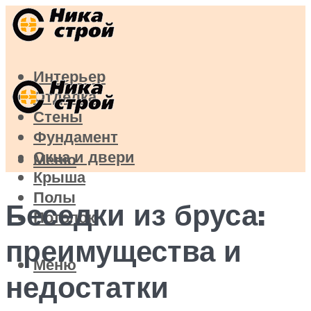
Интерьер
Отделка
Стены
Фундамент
Окна и двери
Меню
Крыша
Полы
Беседки из бруса:
Потолок
преимущества и
Меню
недостатки