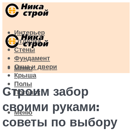
Интерьер
Отделка
Стены
Фундамент
Окна и двери
Меню
Крыша
Полы
Строим забор
Потолок
своими руками:
Меню
советы по выбору