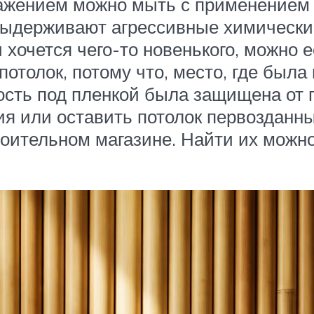
бражением можно мыть с применением
выдерживают агрессивные химические
хочется чего-то новенького, можно е
толок, потому что, место, где была 
хность под пленкой была защищена от
я или оставить потолок первозданны
оительном магазине. Найти их можн