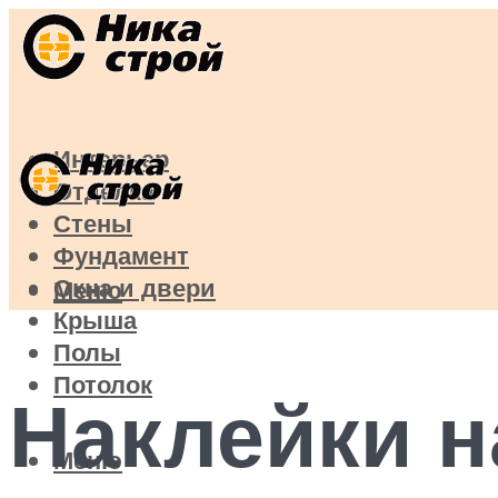
Интерьер
Отделка
Стены
Фундамент
Окна и двери
Меню
Крыша
Полы
Потолок
Наклейки н
Меню