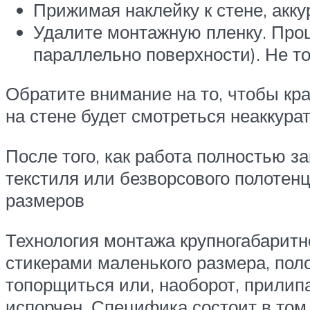
Прижимая наклейку к стене, акку
Удалите монтажную пленку. Проц
параллельно поверхности). Не т
Обратите внимание на то, чтобы кра
на стене будет смотреться неаккура
После того, как работа полностью з
текстиля или безворсового полотен
размеров
Технология монтажа крупногабаритно
стикерами маленького размера, поло
топорщиться или, наоборот, прилипат
испорчен. Специфика состоит в том, 