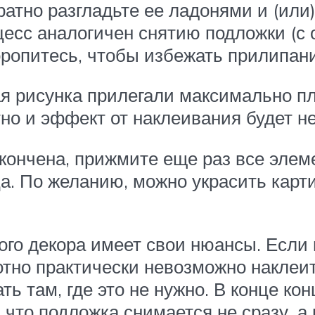
ратно разгладьте ее ладонями и (или)
есс аналогичен снятию подложки (с 
оропитесь, чтобы избежать прилипани
я рисунка прилегали максимально пл
тно и эффект от наклеивания будет не
акончена, прижмите еще раз все эле
ца. По желанию, можно украсить карт
го декора имеет свои нюансы. Если п
тно практически невозможно наклеит
ь там, где это не нужно. В конце ко
что подложка снимается не сразу, а 