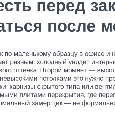
есть перед за
аться после 
 по маленькому образцу в офисе и не
ает разным: холодный уводит интерь
ого оттенка. Второй момент — высот
с невысокими потолками это нужно пр
и, карнизы скрытого типа или венти
емыми плитами перекрытия, где пере
ормальный замерщик — не формальнос