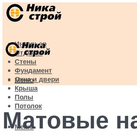
Интерьер
Отделка
Стены
Фундамент
Окна и двери
Меню
Крыша
Полы
Потолок
Матовые н
Меню