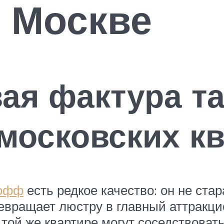
 Москве
ая фактура та
московских к
кофф
есть редкое качество: он не ста
ревращает люстру в главный аттракци
и той же квартире могут соседствоват