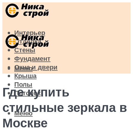
Интерьер
Отделка
Стены
Фундамент
Окна и двери
Меню
Крыша
Полы
Где купить
Потолок
стильные зеркала в
Меню
Москве