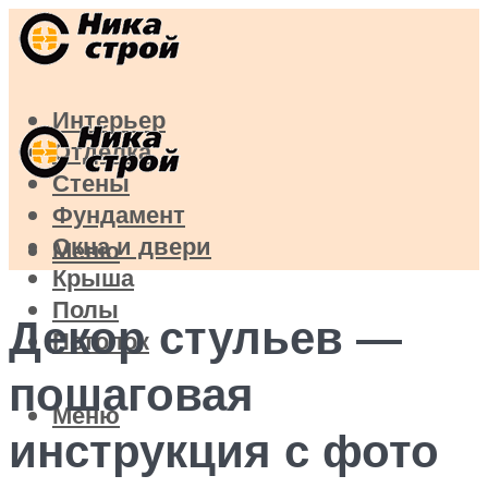
Интерьер
Отделка
Стены
Фундамент
Окна и двери
Меню
Крыша
Полы
Декор стульев —
Потолок
пошаговая
Меню
инструкция с фото