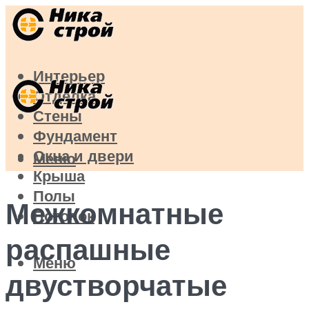
Интерьер
Отделка
Стены
Фундамент
Окна и двери
Меню
Крыша
Полы
Межкомнатные
Потолок
распашные
Меню
двустворчатые