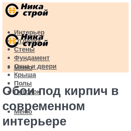
Интерьер
Отделка
Стены
Фундамент
Окна и двери
Меню
Крыша
Полы
Обои под кирпич в
Потолок
современном
Меню
интерьере