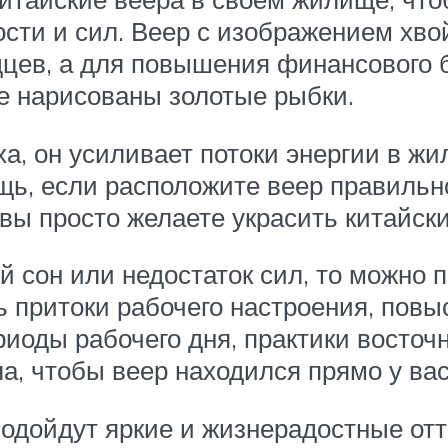
ости и сил. Веер с изображением хв
дцев, а для повышения финансового 
е нарисованы золотые рыбки.
уха, он усиливает потоки энергии в ж
щь, если расположите веер правильн
 вы просто желаете украсить китайск
й сон или недостаток сил, то можно 
ь притоки рабочего настроения, повы
риоды рабочего дня, практики восто
а, чтобы веер находился прямо у вас
подойдут яркие и жизнерадостные отт