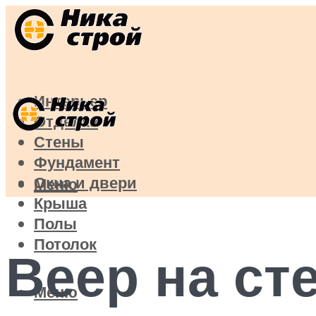
Интерьер
Отделка
Стены
Фундамент
Окна и двери
Меню
Крыша
Полы
Потолок
Веер на ст
Меню