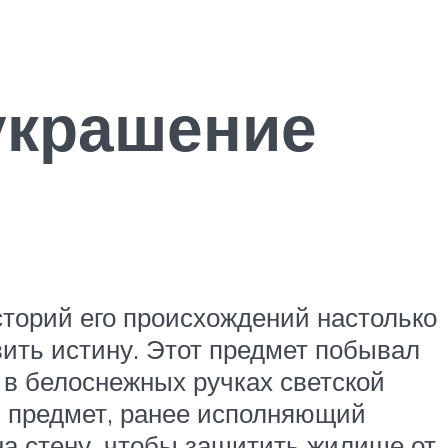
 украшение
историй его происхождений настолько
вить истину. Этот предмет побывал
 в белоснежных ручках светской
 предмет, ранее исполняющий
на стену, чтобы защитить жилище от