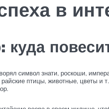
спеха в инт
: куда повеси
ворял символ знати, роскоши, импер
 райские птицы, животные, цветы и т
ор.
тайские веера в своем жилище, чтоб