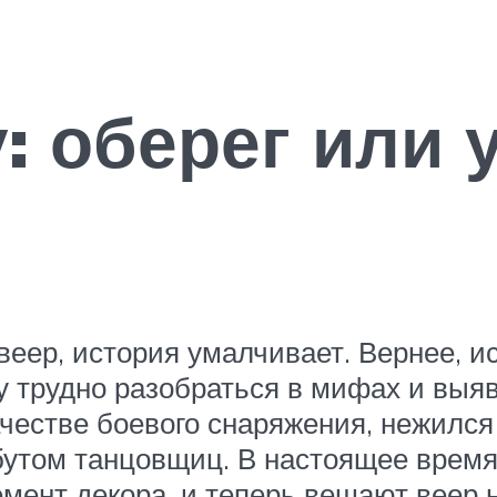
у: оберег или
 веер, история умалчивает. Вернее, 
у трудно разобраться в мифах и выя
ачестве боевого снаряжения, нежился
утом танцовщиц. В настоящее время
емент декора, и теперь вешают веер 