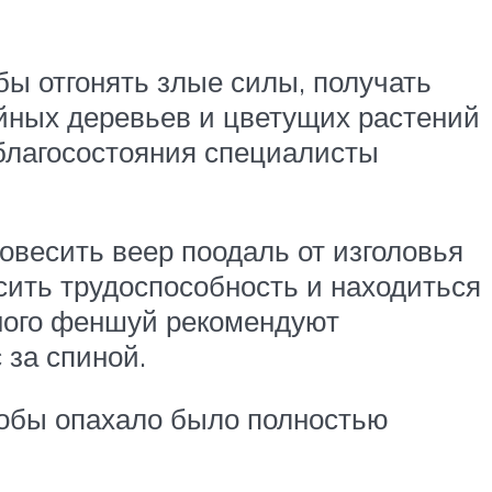
ы отгонять злые силы, получать
ойных деревьев и цветущих растений
благосостояния специалисты
повесить веер поодаль от изголовья
сить трудоспособность и находиться
чного феншуй рекомендуют
 за спиной.
чтобы опахало было полностью