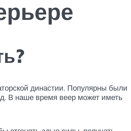
ерьере
ть?
аторской династии. Популярны были
.д. В наше время веер может иметь
ы отгонять злые силы, получать