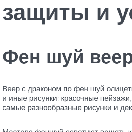
защиты и у
Фен шуй веер
Веер с драконом по фен шуй олицет
и иные рисунки: красочные пейзажи,
самые разнообразные рисунки и дек
Мастера феншуй советуют вешать ки