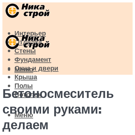
Интерьер
Отделка
Стены
Фундамент
Окна и двери
Меню
Крыша
Полы
Бетоносмеситель
Потолок
своими руками:
Меню
делаем