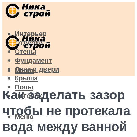
Интерьер
Отделка
Стены
Фундамент
Окна и двери
Меню
Крыша
Полы
Как заделать зазор
Потолок
чтобы не протекала
Меню
вода между ванной