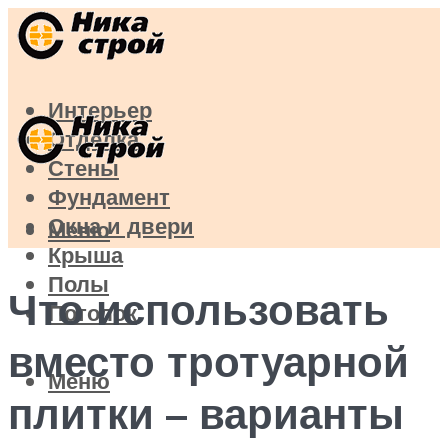
Интерьер
Отделка
Стены
Фундамент
Окна и двери
Меню
Крыша
Полы
Что использовать
Потолок
вместо тротуарной
Меню
плитки – варианты