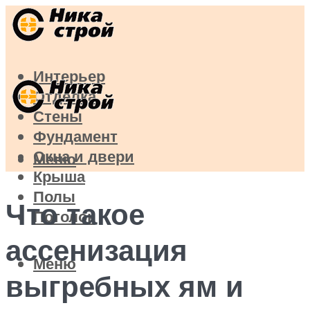
Интерьер
Отделка
Стены
Фундамент
Окна и двери
Меню
Крыша
Полы
Что такое
Потолок
ассенизация
Меню
выгребных ям и