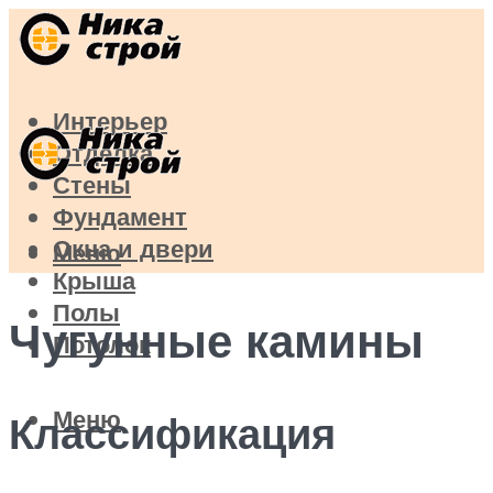
Интерьер
Отделка
Стены
Фундамент
Окна и двери
Меню
Крыша
Полы
Чугунные камины
Потолок
Меню
Классификация