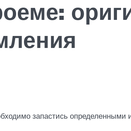
роеме: ори
мления
обходимо запастись определенными 