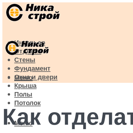
Интерьер
Отделка
Стены
Фундамент
Окна и двери
Меню
Крыша
Полы
Потолок
Как отдела
Меню