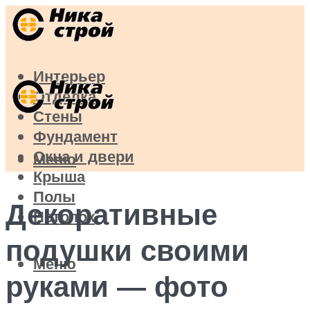
Интерьер
Отделка
Стены
Фундамент
Окна и двери
Меню
Крыша
Полы
Декоративные
Потолок
подушки своими
Меню
руками — фото