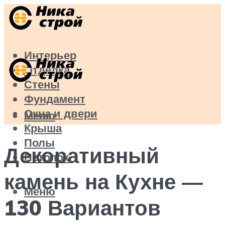
Интерьер
Отделка
Стены
Фундамент
Окна и двери
Меню
Крыша
Полы
Декоративный
Потолок
камень на Кухне —
Меню
130 Вариантов