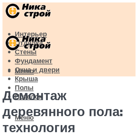
Интерьер
Отделка
Стены
Фундамент
Окна и двери
Меню
Крыша
Полы
Демонтаж
Потолок
деревянного пола:
Меню
технология