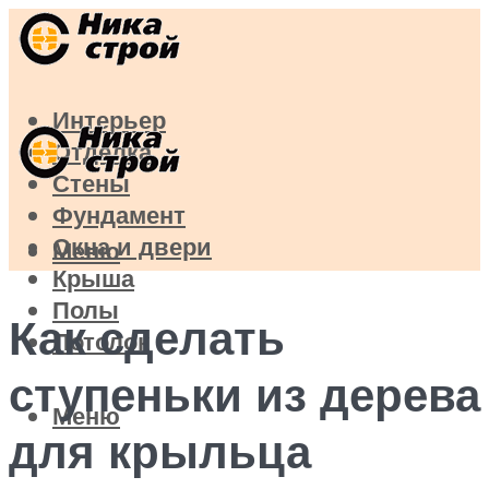
Интерьер
Отделка
Стены
Фундамент
Окна и двери
Меню
Крыша
Полы
Как сделать
Потолок
ступеньки из дерева
Меню
для крыльца